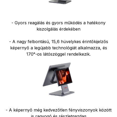
- Gyors reagálás és gyors működés a hatékony
kiszolgálás érdekében
- A nagy felbontású, 15,6 hüvelykes érintőkijelzős
képernyő a legújabb technológiát alkalmazza, és
170°-os látószöggel rendelkezik.
- A képernyő még kedvezőtlen fényviszonyok között
is ragyogó és részletgazdag